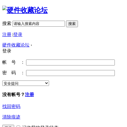
搜索
搜索
注册
|
登录
硬件收藏论坛
›
登录
帐 号 ：
密 码 ：
没有帐号？
注册
找回密码
清除痕迹