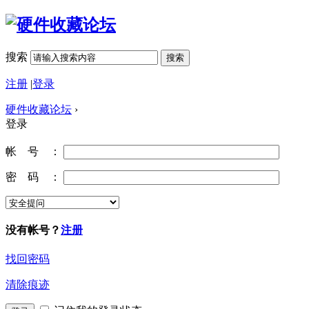
搜索
搜索
注册
|
登录
硬件收藏论坛
›
登录
帐 号 ：
密 码 ：
没有帐号？
注册
找回密码
清除痕迹