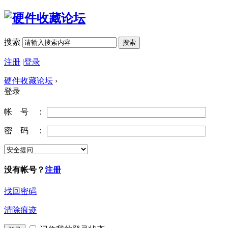
搜索
搜索
注册
|
登录
硬件收藏论坛
›
登录
帐 号 ：
密 码 ：
没有帐号？
注册
找回密码
清除痕迹