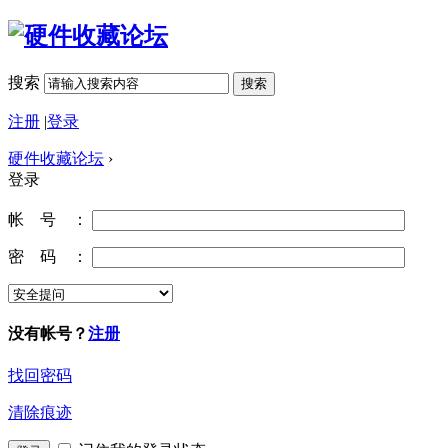
搜索
搜索
注册
|
登录
硬件收藏论坛
›
登录
帐 号 ：
密 码 ：
没有帐号？
注册
找回密码
清除痕迹