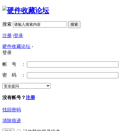
搜索
搜索
注册
|
登录
硬件收藏论坛
›
登录
帐 号 ：
密 码 ：
没有帐号？
注册
找回密码
清除痕迹