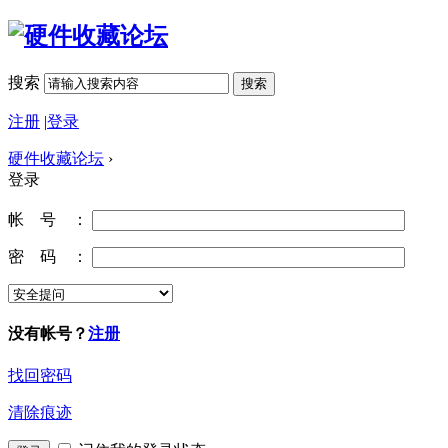
搜索
搜索
注册
|
登录
硬件收藏论坛
›
登录
帐 号 ：
密 码 ：
没有帐号？
注册
找回密码
清除痕迹