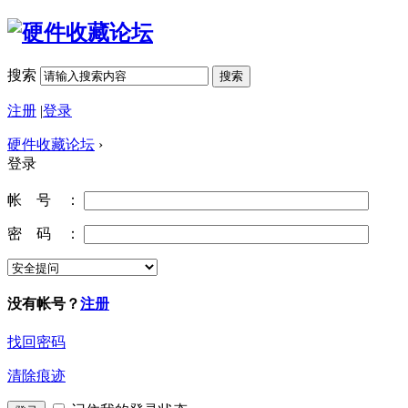
搜索
搜索
注册
|
登录
硬件收藏论坛
›
登录
帐 号 ：
密 码 ：
没有帐号？
注册
找回密码
清除痕迹