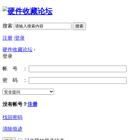
搜索
搜索
注册
|
登录
硬件收藏论坛
›
登录
帐 号 ：
密 码 ：
没有帐号？
注册
找回密码
清除痕迹