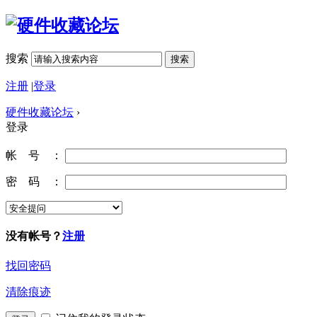
搜索
搜索
注册
|
登录
硬件收藏论坛
›
登录
帐 号 ：
密 码 ：
没有帐号？
注册
找回密码
清除痕迹