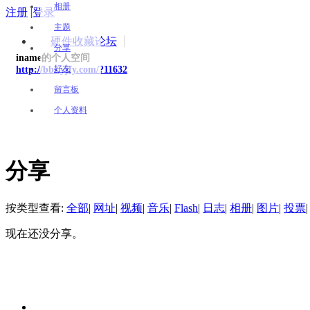
相册
注册
|
登录
主题
硬件收藏论坛
分享
iname的个人空间
好友
http://bbs.yjfy.com/?11632
留言板
个人资料
分享
按类型查看:
全部
|
网址
|
视频
|
音乐
|
Flash
|
日志
|
相册
|
图片
|
投票
|
现在还没分享。