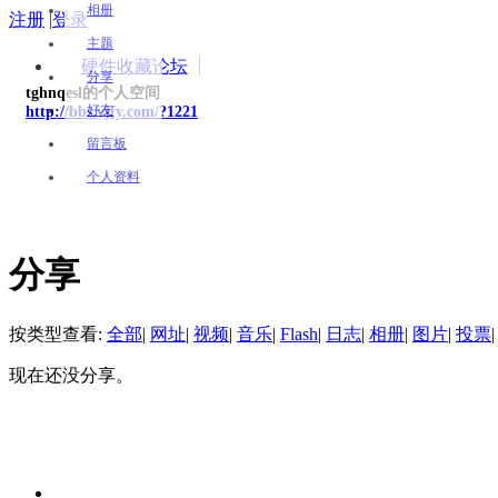
相册
注册
|
登录
主题
硬件收藏论坛
分享
tghnqesl的个人空间
好友
http://bbs.yjfy.com/?1221
留言板
个人资料
分享
按类型查看:
全部
|
网址
|
视频
|
音乐
|
Flash
|
日志
|
相册
|
图片
|
投票
|
现在还没分享。