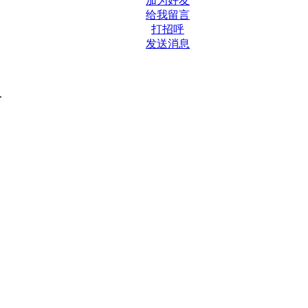
加为好友
给我留言
打招呼
发送消息
.