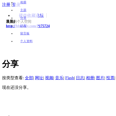
相册
注册
|
登录
主题
硬件收藏论坛
分享
晨晨的个人空间
好友
http://bbs.yjfy.com/?175724
留言板
个人资料
分享
按类型查看:
全部
|
网址
|
视频
|
音乐
|
Flash
|
日志
|
相册
|
图片
|
投票
|
现在还没分享。