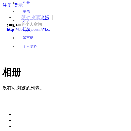
相册
注册
|
登录
主题
硬件收藏论坛
分享
yingjian的个人空间
好友
http://bbs.yjfy.com/?451
留言板
个人资料
相册
没有可浏览的列表。