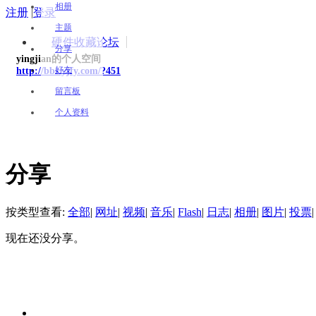
相册
注册
|
登录
主题
硬件收藏论坛
分享
yingjian的个人空间
好友
http://bbs.yjfy.com/?451
留言板
个人资料
分享
按类型查看:
全部
|
网址
|
视频
|
音乐
|
Flash
|
日志
|
相册
|
图片
|
投票
|
现在还没分享。