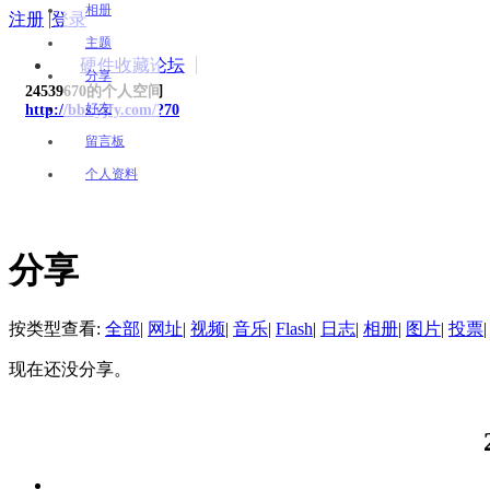
相册
注册
|
登录
主题
硬件收藏论坛
分享
24539670的个人空间
好友
http://bbs.yjfy.com/?70
留言板
个人资料
分享
按类型查看:
全部
|
网址
|
视频
|
音乐
|
Flash
|
日志
|
相册
|
图片
|
投票
|
现在还没分享。