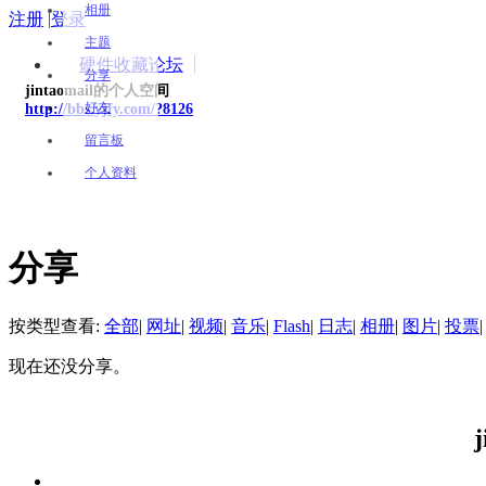
相册
注册
|
登录
主题
硬件收藏论坛
分享
jintaomail的个人空间
好友
http://bbs.yjfy.com/?8126
留言板
个人资料
分享
按类型查看:
全部
|
网址
|
视频
|
音乐
|
Flash
|
日志
|
相册
|
图片
|
投票
|
现在还没分享。
j