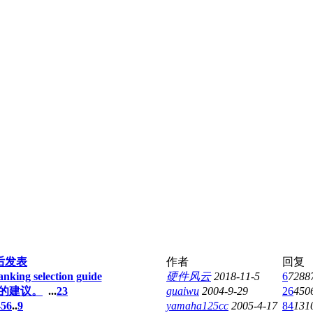
后发表
作者
回复
ng selection guide
硬件风云
2018-11-5
6
7288
群的建议。
...
2
3
guaiwu
2004-9-29
26
450
4
5
6
..
9
yamaha125cc
2005-4-17
84
131