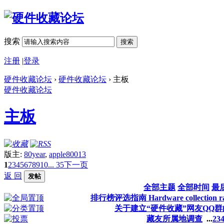
搜索
搜索
注册
|
登录
硬件收藏论坛
›
硬件收藏论坛
› 主板
硬件收藏论坛
主板
版主:
80year
,
apple80013
1
2
3
4
5
6
7
8
9
10
... 35
下一页
返 回
发帖
全部主题
全部时间
最
排行榜评选指南 Hardware collection ranki
关于建立“硬件收藏”网友QQ
藏友所属地调查
...
2
3