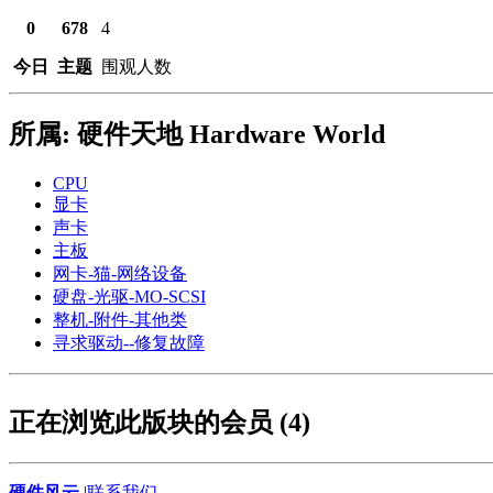
0
678
4
今日
主题
围观人数
所属: 硬件天地 Hardware World
CPU
显卡
声卡
主板
网卡-猫-网络设备
硬盘-光驱-MO-SCSI
整机-附件-其他类
寻求驱动--修复故障
正在浏览此版块的会员 (4)
硬件风云
|
联系我们