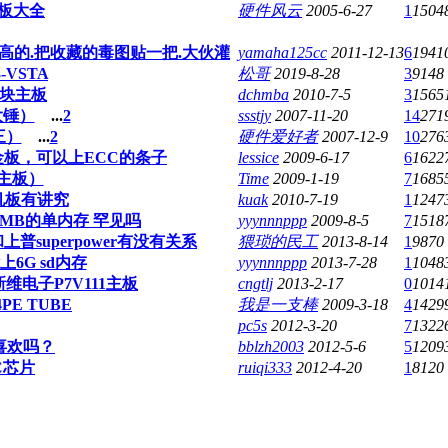
主板大全
硬件风云
2005-6-27
1
1504
挺高的.把收藏的毒图贴一把.大伙灌
yamaha125cc
2011-12-13
6
1941
-VSTA
松哥
2019-8-28
3
9148
块主板
dchmba
2010-7-5
3
1565
大锤）
...
2
ssstjy
2007-11-20
14
271
三）
...
2
硬件爱好者
2007-12-9
10
276
白金板，可以上ECC的条子
lessice
2009-6-17
6
1622
s 主板）
Time
2009-1-19
7
1685
7主机板有讲究
kuak
2010-7-19
1
1247
56MB的单内存 罕见吗
yyynnnppp
2009-8-5
7
1518
普superpower有没有关系
猥琐的民工
2013-8-14
1
9870
上6G sd内存
yyynnnppp
2013-7-28
1
1048
新维电子P7V111主板
cngtlj
2013-2-17
0
1014
PE TUBE
我是一支棒
2009-3-18
4
1429
pc5s
2012-3-20
7
1322
喜欢吗？
bblzh2003
2012-5-6
5
1209
IC芯片
ruiqi333
2012-4-20
1
8120