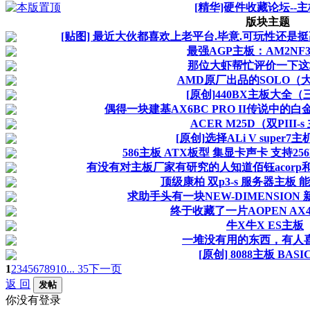
[精华]硬件收藏论坛--
版块主题
[贴图] 最近大伙都喜欢上老平台.毕意.可玩性还是
最强AGP主板：AM2NF3
那位大虾帮忙评价一下这
AMD原厂出品的SOLO（
[原创]440BX主板大全（
偶得一块建基AX6BC PRO II传说中的
ACER M25D（双PIII-
[原创]选择ALi V super
586主板 ATX板型 集显卡声卡 支持2
有没有对主板厂家有研究的人知道佰钰acorp和上
顶级康柏 双p3-s 服务器主板 能
求助手头有一块NEW-DIMENSION 
终于收藏了一片AOPEN AX4
牛X牛X ES主板
一堆没有用的东西，有人
[原创] 8088主板 BAS
1
2
3
4
5
6
7
8
9
10
... 35
下一页
返 回
发帖
你没有登录