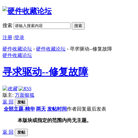
搜索
搜索
注册
|
登录
硬件收藏论坛
›
硬件收藏论坛
› 寻求驱动--修复故障
硬件收藏论坛
寻求驱动--修复故障
版主:
万面银狐
返 回
发帖
全部主题-精华
两天
发帖时间
作者
回复
最后发表
本版块或指定的范围内尚无主题。
返 回
发帖