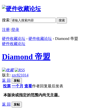
搜索
搜索
注册
|
登录
硬件收藏论坛
›
硬件收藏论坛
› Diamond 帝盟
硬件收藏论坛
Diamond 帝盟
版主:
zzc821014
返 回
发帖
投票
一个月
查看
作者
回复
最后发表
本版块或指定的范围内尚无主题。
返 回
发帖