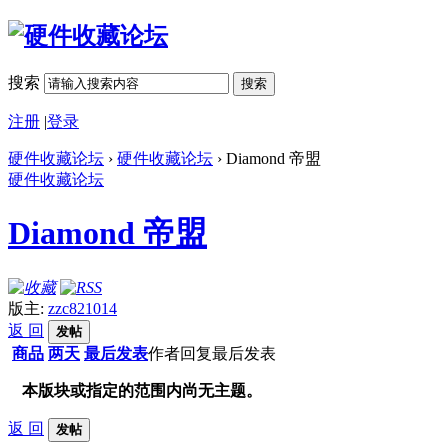
搜索
搜索
注册
|
登录
硬件收藏论坛
›
硬件收藏论坛
› Diamond 帝盟
硬件收藏论坛
Diamond 帝盟
版主:
zzc821014
返 回
发帖
商品
两天
最后发表
作者
回复
最后发表
本版块或指定的范围内尚无主题。
返 回
发帖