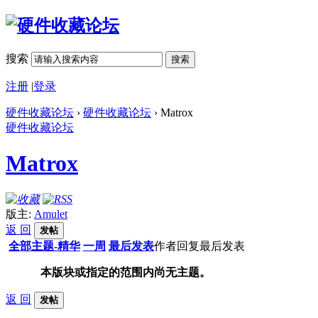
搜索
搜索
注册
|
登录
硬件收藏论坛
›
硬件收藏论坛
› Matrox
硬件收藏论坛
Matrox
版主:
Amulet
返 回
发帖
全部主题-精华
一周
最后发表
作者
回复
最后发表
本版块或指定的范围内尚无主题。
返 回
发帖