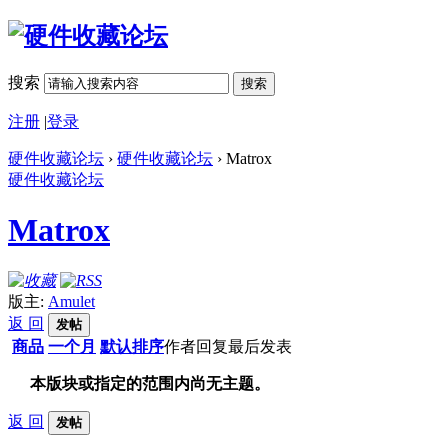
搜索
搜索
注册
|
登录
硬件收藏论坛
›
硬件收藏论坛
› Matrox
硬件收藏论坛
Matrox
版主:
Amulet
返 回
发帖
商品
一个月
默认排序
作者
回复
最后发表
本版块或指定的范围内尚无主题。
返 回
发帖