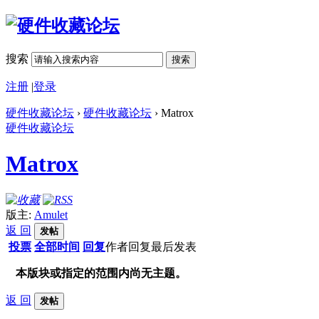
搜索
搜索
注册
|
登录
硬件收藏论坛
›
硬件收藏论坛
› Matrox
硬件收藏论坛
Matrox
版主:
Amulet
返 回
发帖
投票
全部时间
回复
作者
回复
最后发表
本版块或指定的范围内尚无主题。
返 回
发帖