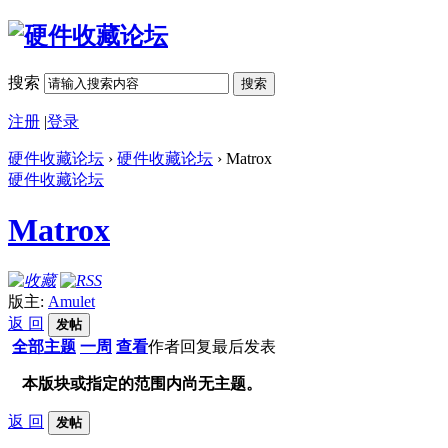
搜索
搜索
注册
|
登录
硬件收藏论坛
›
硬件收藏论坛
› Matrox
硬件收藏论坛
Matrox
版主:
Amulet
返 回
发帖
全部主题
一周
查看
作者
回复
最后发表
本版块或指定的范围内尚无主题。
返 回
发帖