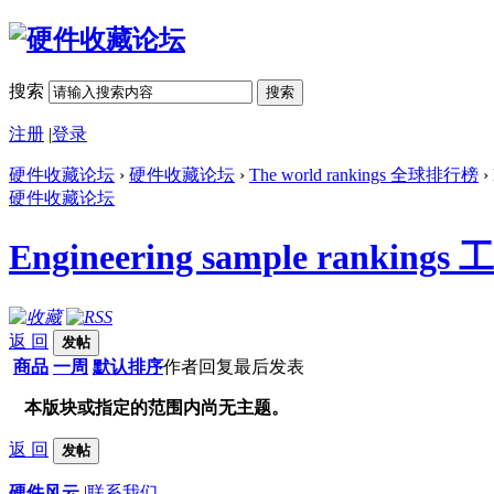
搜索
搜索
注册
|
登录
硬件收藏论坛
›
硬件收藏论坛
›
The world rankings 全球排行榜
›
硬件收藏论坛
Engineering sample ranki
返 回
发帖
商品
一周
默认排序
作者
回复
最后发表
本版块或指定的范围内尚无主题。
返 回
发帖
硬件风云
|
联系我们