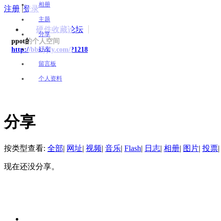
相册
注册
|
登录
主题
硬件收藏论坛
分享
ppot的个人空间
好友
http://bbs.yjfy.com/?1218
留言板
个人资料
分享
按类型查看:
全部
|
网址
|
视频
|
音乐
|
Flash
|
日志
|
相册
|
图片
|
投票
|
现在还没分享。